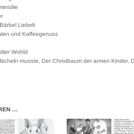
ersilie
er
Bärbel Liebelt
aten und Kaffeegenuss
ütter Wohld
 lächeln musste, Der Christbaum der armen Kinder, 
EREN …