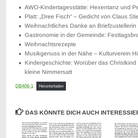
AWO-Kindertagesstätte: Hexentanz und Pet
Platt: „Dree Fisch“ – Gedicht von Claus Sti
Weihnachtliches Danke an Briefzustellerin 
Gastronomie in der Gemeinde: Festtagsbr
Weihnachtsrezepte
Musikgenuss in der Nähe – Kulturverein H
Kindergeschichte: Worüber das Christkind
kleine Nimmersatt
DB406-1
Herunterladen
DAS KÖNNTE DICH AUCH INTERESSI