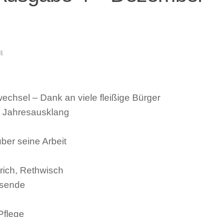
4
chsel – Dank an viele fleißige Bürger
– Jahresausklang
er seine Arbeit
rich, Rethwisch
esende
Pflege