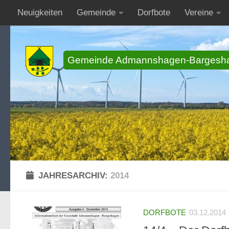
Neuigkeiten
Gemeinde
Dorfbote
Vereine
Zum Inhalt springen
Gemeinde Admannshagen-Bargesh
JAHRESARCHIV:
2014
DORFBOTE
03.12.2014