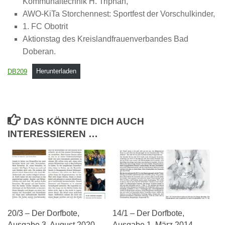
Kommunaltechnik H. Triphan,
AWO-KiTa Storchennest: Sportfest der Vorschulkinder,
1. FC Obotrit
Aktionstag des Kreislandfrauenverbandes Bad
Doberan.
DB209
Herunterladen
DAS KÖNNTE DICH AUCH
INTERESSIEREN …
20/3 – Der Dorfbote,
14/1 – Der Dorfbote,
Ausgabe 3, August 2020
Ausgabe 1, März 2014