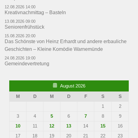
12.08.2026 14:00
Kreativnachmittag – Basteln
13.08.2026 09:00
Seniorenfrühstück
15.08.2026 20:00
Das Schönste von Heinz Erhardt und andere erbauliche
Geschichten – Kleine Komödie Warnemünde
24.08.2026 19:00
Gemeindevertretung
August 2026
M
D
M
D
F
S
S
1
2
3
4
5
6
7
8
9
10
11
12
13
14
15
16
17
18
19
20
21
22
23