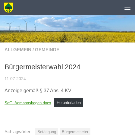
Zum Inhalt springen
ALLGEMEIN
/
GEMEINDE
Bürgermeisterwahl 2024
11.07.2024
Anzeige gemäß § 37 Abs. 4 KV
SaG_Admannshagen.docx
Herunterladen
Schlagwörter:
Betätigung
Bürgermeiseter