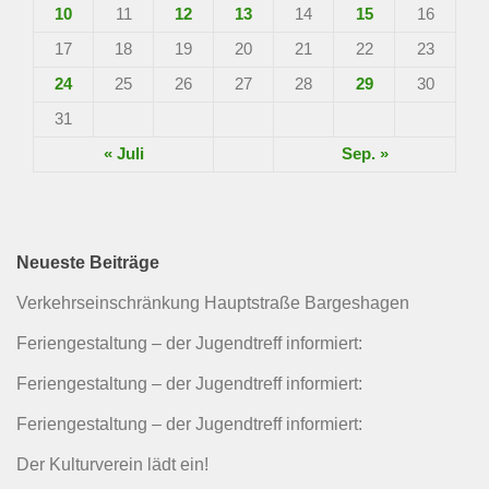
10
11
12
13
14
15
16
17
18
19
20
21
22
23
24
25
26
27
28
29
30
31
« Juli
Sep. »
Neueste Beiträge
Verkehrseinschränkung Hauptstraße Bargeshagen
Feriengestaltung – der Jugendtreff informiert:
Feriengestaltung – der Jugendtreff informiert:
Feriengestaltung – der Jugendtreff informiert:
Der Kulturverein lädt ein!