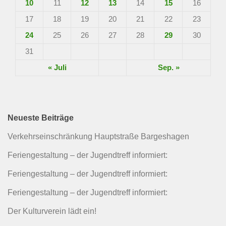
10
11
12
13
14
15
16
17
18
19
20
21
22
23
24
25
26
27
28
29
30
31
« Juli
Sep. »
Neueste Beiträge
Verkehrseinschränkung Hauptstraße Bargeshagen
Feriengestaltung – der Jugendtreff informiert:
Feriengestaltung – der Jugendtreff informiert:
Feriengestaltung – der Jugendtreff informiert:
Der Kulturverein lädt ein!