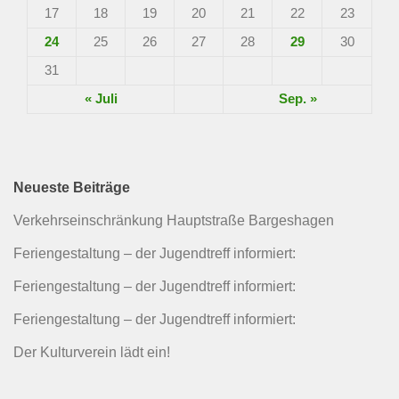
17
18
19
20
21
22
23
24
25
26
27
28
29
30
31
« Juli
Sep. »
Neueste Beiträge
Verkehrseinschränkung Hauptstraße Bargeshagen
Feriengestaltung – der Jugendtreff informiert:
Feriengestaltung – der Jugendtreff informiert:
Feriengestaltung – der Jugendtreff informiert:
Der Kulturverein lädt ein!