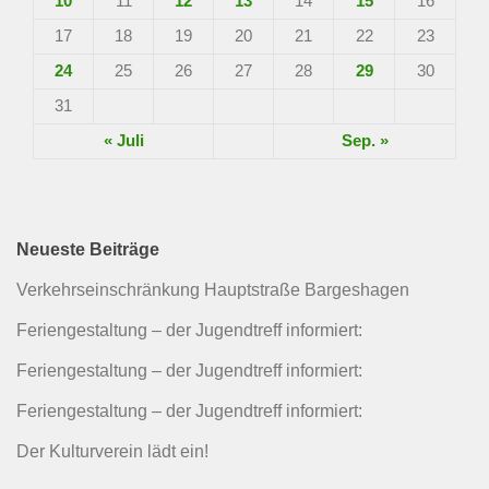
10
11
12
13
14
15
16
17
18
19
20
21
22
23
24
25
26
27
28
29
30
31
« Juli
Sep. »
Neueste Beiträge
Verkehrseinschränkung Hauptstraße Bargeshagen
Feriengestaltung – der Jugendtreff informiert:
Feriengestaltung – der Jugendtreff informiert:
Feriengestaltung – der Jugendtreff informiert:
Der Kulturverein lädt ein!