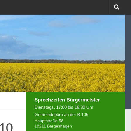
Sprechzeiten Bürgermeister
Dienstags, 17:00 bis 18:30 Uhr
Gemeindebüro an der B 105
Hauptstraße 58
010
18211 Bargeshagen