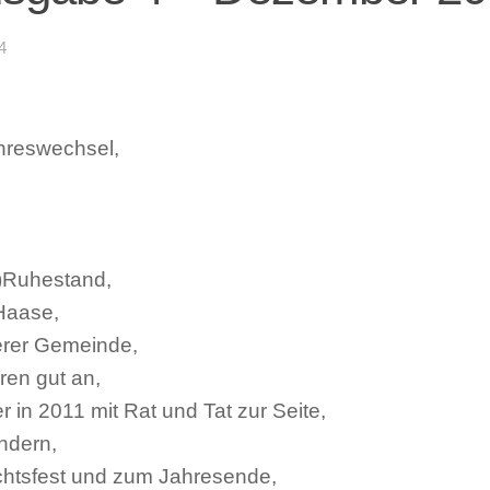
4
hreswechsel,
n)Ruhestand,
-Haase,
serer Gemeinde,
ren gut an,
 in 2011 mit Rat und Tat zur Seite,
indern,
htsfest und zum Jahresende,