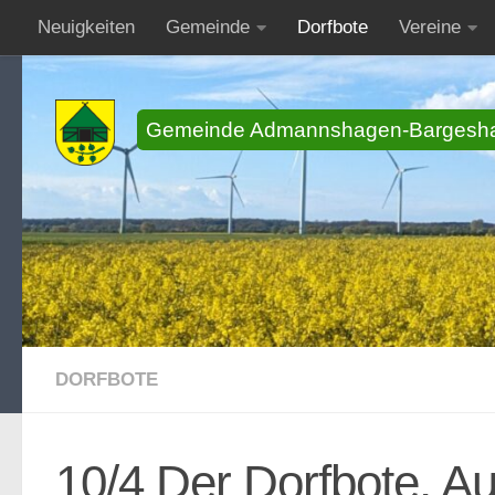
Neuigkeiten
Gemeinde
Dorfbote
Vereine
Zum Inhalt springen
Gemeinde Admannshagen-Bargesh
DORFBOTE
10/4 Der Dorfbote, 